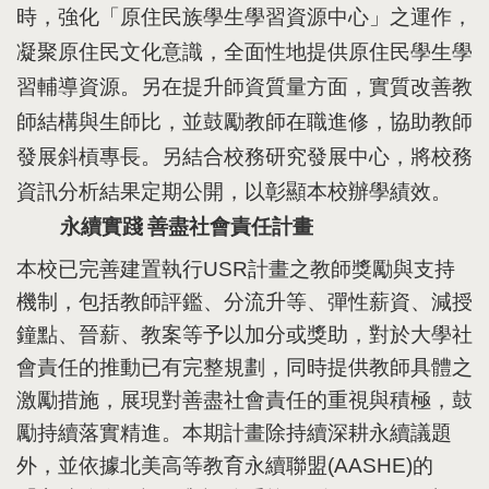
時，強化「原住民族學生學習資源中心」之運作，
凝聚原住民文化意識，
全面性地提供原住民學生學
習輔導資源
。另在提升師資質量方面，實質改善教
師結構與生師比，並鼓勵教師在職進修，協助教師
發展斜槓專長。另結合校務研究發展中心，將校務
資訊分析結果定期公開，以彰顯本校辦學績效
。
永續實踐
善盡社會責任計畫
本校已完善建置執行
USR
計畫之教師獎勵與支持
機制，包括教師評鑑、分流升等、彈性薪資、減授
鐘點、晉薪、教案等予以加分或獎助，對於大學社
會責任的推動已有完整規劃，同時提供教師具體之
激勵措施，展現對善盡社會責任的重視與積極，鼓
勵持續落實精進。本期計畫除持續深耕永續議題
外，並依據北美高等教育永續聯盟
(AASHE)
的