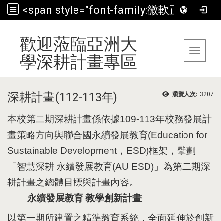
<span style="font-family:微軟正黑體;">歡迎蒞臨亞洲大學深耕計畫專區</span>
:::
歡迎蒞臨亞洲大
Toggle 
學深耕計畫專區
深耕計畫(112-113年)
瀏覽人次:
3207
本校第二期深耕計畫係依據
109-113
年校務發展計
畫策略方向與聯合國永續發展教育
(Education for
Sustainable Development
，
ESD)
框架，擘劃
「智慧深耕
永續發展教育
(AU ESD)
」為第二期深
耕計畫之總體目標與計畫內容。
永續發展教育
教學創新計畫
以第一期所建置之精準教育系統，全面延伸於創新