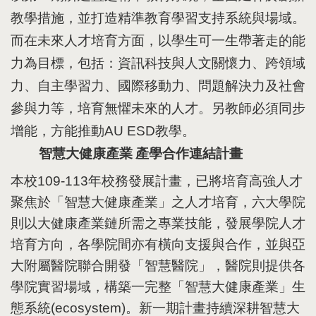
教學措施，並打造精準教育學習支持系統與場域。
而在未來人才培育方面，以學生可一生帶著走的能
力為目標，包括
：
資訊科技與人文關懷力
、
跨領域
力
、
自主學習力
、
國際移動力
、
問題解決力及社會
參與力等，培育無懼未來的人才。另教師必須同步
增能，方能推動
AU ESD
教學。
智慧大健康產業
產學合作連結計畫
本校
109-113
年校務發展計畫，已將培育高強人才
聚焦於「智慧大健康產業」之人才培育，六大學院
則以大健康產業鏈所需之專業技能，發展學院人才
培育方向，各學院間亦有橫向支援與合作，並與亞
大附屬醫院聯合開發「智慧醫院」，醫院則提供各
學院實習場域，構築一完整「智慧大健康產業」生
態系統
(ecosystem)
。新一期計畫持續深耕智慧大