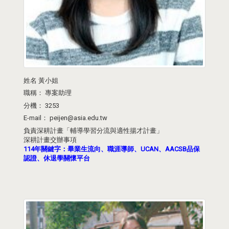
姓名
黃小姐
職稱：
專案助理
分機：
3253
E-mail：
peijen@asia.edu.tw
負責深耕計畫「輔導學習分流與適性揚才計畫」
深耕計畫交辦事項
114年關鍵字：畢業生流向、職涯導師、UCAN、AACSB品保
認證、休退學關懷平台