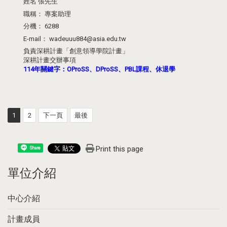
姓名
張先生
職稱：
專案助理
分機：
6288
E-mail：
wadeuuu884@asia.edu.tw
負責深耕計畫「創意領導學院計畫」
深耕計畫交辦事項
114年關鍵字：OProSS、DProSS、PBL課程、休退學
1
2
下一頁
最後
Print this page
Share
單位介紹
中心介紹
計畫成員