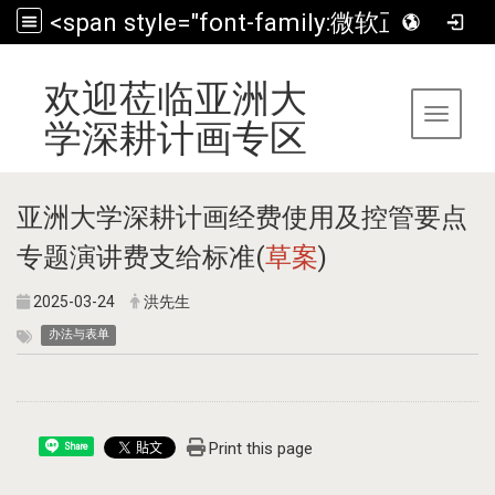
<span style="font-family:微软正黑体;">欢迎莅临亚洲大学深耕计画专区</span>
:::
欢迎莅临亚洲大
Toggle 
学深耕计画专区
亚洲大学深耕计画经费使用及控管要点
专题演讲费支给标准(
草案
)
2025-03-24
洪先生
办法与表单
Print this page
Share