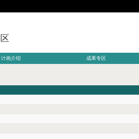
:::
专区
计画介绍
成果专区
录